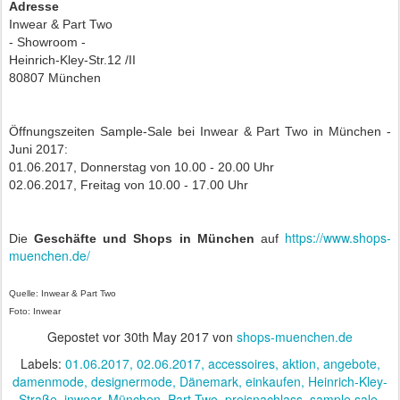
Adresse
Inwear & Part Two
- Showroom -
Heinrich-Kley-Str.12 /II
80807 München
Öffnungszeiten Sample-Sale bei Inwear & Part Two in München -
Juni 2017:
01.06.2017, Donnerstag von 10.00 - 20.00 Uhr
02.06.2017, Freitag von 10.00 - 17.00 Uhr
https://www.shops-
Die
Geschäfte und Shops in München
auf
muenchen.de/
Quelle: Inwear & Part Two
Foto: Inwear
Gepostet vor
30th May 2017
von
shops-muenchen.de
Labels:
01.06.2017
02.06.2017
accessoires
aktion
angebote
damenmode
designermode
Dänemark
einkaufen
Heinrich-Kley-
Straße
inwear
München
Part Two
preisnachlass
sample sale